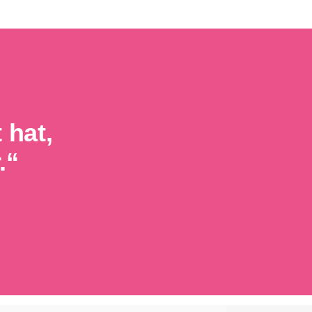
 hat,
.“