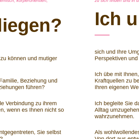
emisch, körperorientiert,
zu sich finden und in 
Ich u
nliegen?
sich und Ihre Um
 zu können und mutiger
Perspektiven und
Ich übe mit Ihnen
 Familie, Beziehung und
Kraftquellen zu 
ziehungen führen?
Ihren eigenen Weg
le Verbindung zu ihrem
Ich begleite Sie d
n, wenn es Ihnen nicht so
Alltag umzugehen 
wahrzunehmen.
entgegentreten, Sie selbst
Als wohlwollende
t?
Von dort aus entw