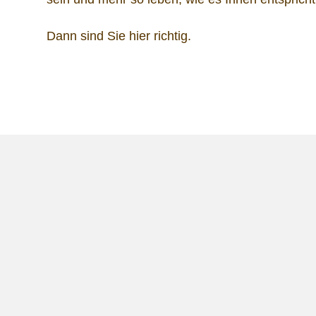
Dann sind Sie hier richtig.
In unserer gemeinsamen Arbeit möchte ich Sie
• Entschleunigung • Körperwahrnehmung • Sp
Aufstellungen innerer Dynamiken
Mehr erfahren